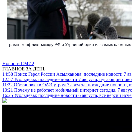
Трамп: конфликт между РФ и Украиной один из самых сложных
Новости СМИ2
ГЛАВНОЕ ЗА ДЕНЬ
14:58
Поиск Героя России Асылханова: последние новости 7 ав
12:57
Усольцевы: последние новости 7 августа, пугающий повор
11:22
Обстановка в ОАЭ утром 7 августа: последние новости, 
10:21
Почему не работает мобильный интернет сегодня, 7 август
16:25
Усольцевы: последние новости 6 августа, все версии исч