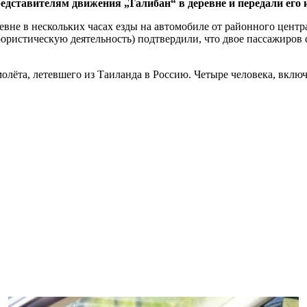
дставителям движения „Талибан“ в деревне и передали его 
евне в нескольких часах езды на автомобиле от районного цент
рористическую деятельность) подтвердили, что двое пассажиро
молёта, летевшего из Таиланда в Россию. Четыре человека, вкл