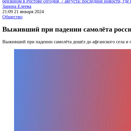
бензином в Ростове сегодня, 7 августа: последние новости, где
Зарина Елеева
21:09 21 января 2024
Общество
Выживший при падении самолёта росси
Выживший при падении самолёта дошёл до афганского села и