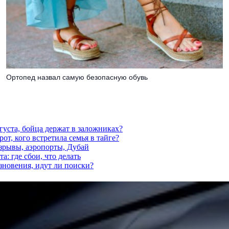
Ортопед назвал самую безопасную обувь
густа, бойца держат в заложниках?
от, кого встретила семья в тайге?
взрывы, аэропорты, Дубай
а: где сбои, что делать
езновения, идут ли поиски?