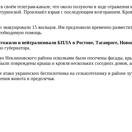
 своём телеграм-канале, что около полуночи в ходе отражения
туринской. Произошёл взрыв с последующим возгоранием. Кровл
ли эвакуировали 15 жильцов. Им предложили временно разместит
необходимую помощь.
тожили и нейтрализовали БПЛА в Ростове, Таганроге, Нов
о губернатора.
ово Неклиновского района осколками были посечены фасады, кр
Были повреждены крыша и кровля нескольких соседних домов, а
те атаки украинских беспилотника на сельхозтехнику в районе 
ения живота и предплечья.