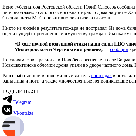
Врио губернатора Ростовской области Юрий Слюсарь сообщил в
четырёхэтажного жилого многоквартирного дома на улице Хал
Специалисты МЧС оперативно локализовали огонь.
Никто из людей в результате пожара не пострадал. Из дома бы
оценит ущерб, причинённый имуществу граждан. Им окажут 
«В ходе ночной воздушной атаки наши силы ПВО унич
Миллеровском и Чертковском районе»,
—
сообщил
ври
По словам главы региона, в Новобессергеневке и селе Боцман
Новошахтинске обломки дрона упали во дворе частного дома. 
Ранее работавший в поле мирный житель
пострадал
в результа
раны лица и ноги, а также множественные непроникающие ран
ПОДЕЛИТЬСЯ В
Telegram
Vkontakte