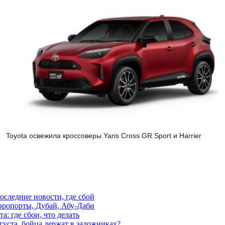
Toyota освежила кроссоверы Yaris Cross GR Sport и Harrier
последние новости, где сбой
аэропорты, Дубай, Абу-Даби
а: где сбои, что делать
густа, бойца держат в заложниках?