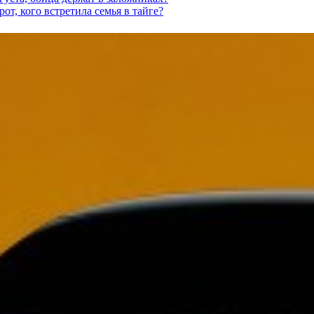
от, кого встретила семья в тайге?