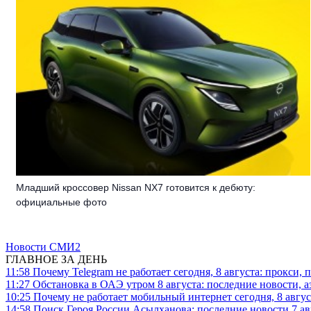
Младший кроссовер Nissan NX7 готовится к дебюту:
официальные фото
Новости СМИ2
ГЛАВНОЕ ЗА ДЕНЬ
11:58
Почему Telegram не работает сегодня, 8 августа: прокси, 
11:27
Обстановка в ОАЭ утром 8 августа: последние новости, 
10:25
Почему не работает мобильный интернет сегодня, 8 август
14:58
Поиск Героя России Асылханова: последние новости 7 ав