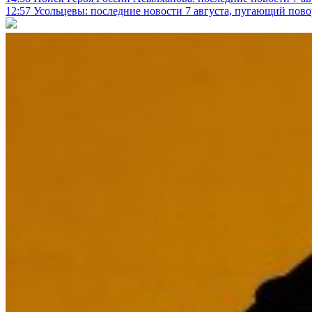
12:57
Усольцевы: последние новости 7 августа, пугающий повор