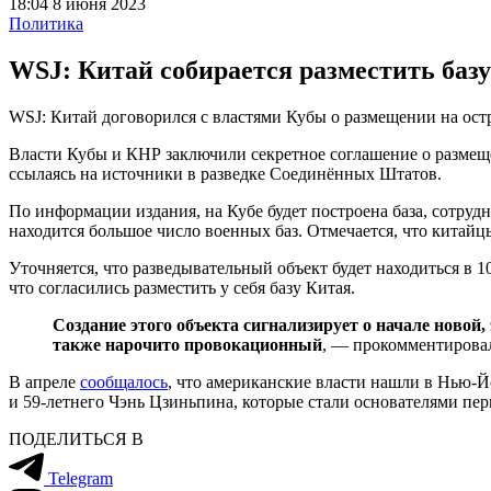
18:04 8 июня 2023
Политика
WSJ: Китай собирается разместить базу
WSJ: Китай договорился с властями Кубы о размещении на ост
Власти Кубы и КНР заключили секретное соглашение о размещен
ссылаясь на источники в разведке Соединённых Штатов.
По информации издания, на Кубе будет построена база, сотруд
находится большое число военных баз. Отмечается, что китайц
Уточняется, что разведывательный объект будет находиться в 
что согласились разместить у себя базу Китая.
Создание этого объекта сигнализирует о начале ново
также нарочито провокационный
, — прокомментировал
В апреле
сообщалось
, что американские власти нашли в Нью-Й
и 59-летнего Чэнь Цзиньпина, которые стали основателями пер
ПОДЕЛИТЬСЯ В
Telegram