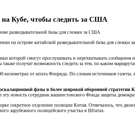
 на Кубе, чтобы следить за США
рове разведывательной базы для слежки за США
ии на острове китайской разведывательной базы для слежки за С
ники которой смогут прослушивать и перехватывать сообщения на
ы также получат возможность следить за тем, по каким маршрут
100 километрах от штата Флорида. По словам источников газеты,
й, эскалационной фазы в более широкой оборонной стратегии
 эту новость сотрудник вашингтонского Фонда защиты демокра
орке секретное отделение полиции Китая. Отмечалось, что двои
вого зарубежного полицейского участка в Штатах.