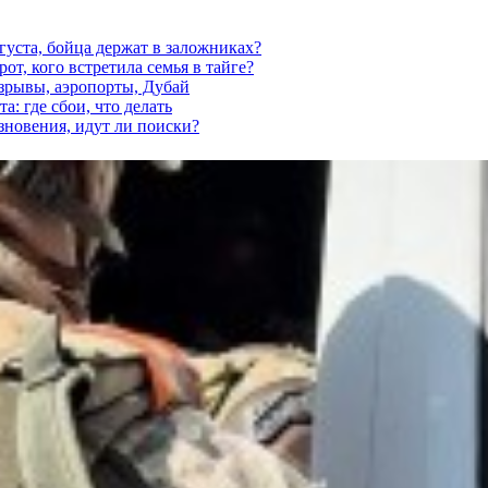
густа, бойца держат в заложниках?
от, кого встретила семья в тайге?
взрывы, аэропорты, Дубай
а: где сбои, что делать
езновения, идут ли поиски?