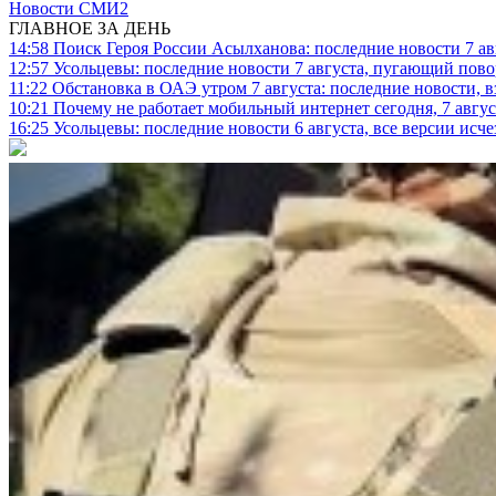
Новости СМИ2
ГЛАВНОЕ ЗА ДЕНЬ
14:58
Поиск Героя России Асылханова: последние новости 7 ав
12:57
Усольцевы: последние новости 7 августа, пугающий повор
11:22
Обстановка в ОАЭ утром 7 августа: последние новости, 
10:21
Почему не работает мобильный интернет сегодня, 7 август
16:25
Усольцевы: последние новости 6 августа, все версии исч