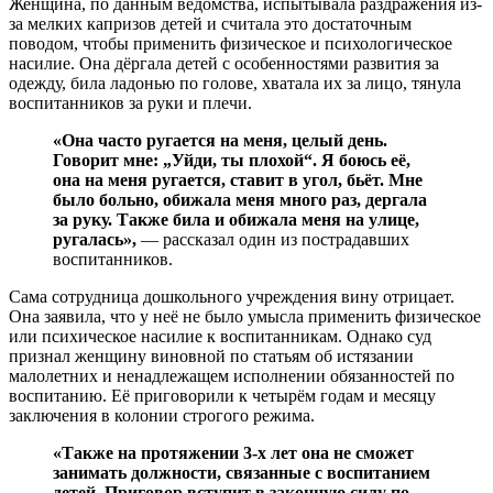
Женщина, по данным ведомства, испытывала раздражения из-
за мелких капризов детей и считала это достаточным
поводом, чтобы применить физическое и психологическое
насилие. Она дёргала детей с особенностями развития за
одежду, била ладонью по голове, хватала их за лицо, тянула
воспитанников за руки и плечи.
«Она часто ругается на меня, целый день.
Говорит мне: „Уйди, ты плохой“. Я боюсь её,
она на меня ругается, ставит в угол, бьёт. Мне
было больно, обижала меня много раз, дергала
за руку. Также била и обижала меня на улице,
ругалась»,
— рассказал один из пострадавших
воспитанников.
Сама сотрудница дошкольного учреждения вину отрицает.
Она заявила, что у неё не было умысла применить физическое
или психическое насилие к воспитанникам. Однако суд
признал женщину виновной по статьям об истязании
малолетних и ненадлежащем исполнении обязанностей по
воспитанию. Её приговорили к четырём годам и месяцу
заключения в колонии строгого режима.
«Также на протяжении 3-х лет она не сможет
занимать должности, связанные с воспитанием
детей. Приговор вступит в законную силу по