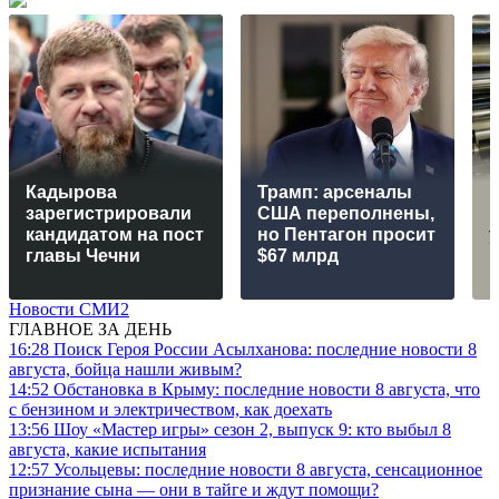
Кадырова
Трамп: арсеналы
зарегистрировали
США переполнены,
кандидатом на пост
но Пентагон просит
у
главы Чечни
$67 млрд
п
Новости СМИ2
ГЛАВНОЕ ЗА ДЕНЬ
16:28
Поиск Героя России Асылханова: последние новости 8
августа, бойца нашли живым?
14:52
Обстановка в Крыму: последние новости 8 августа, что
с бензином и электричеством, как доехать
13:56
Шоу «Мастер игры» сезон 2, выпуск 9: кто выбыл 8
августа, какие испытания
12:57
Усольцевы: последние новости 8 августа, сенсационное
признание сына — они в тайге и ждут помощи?