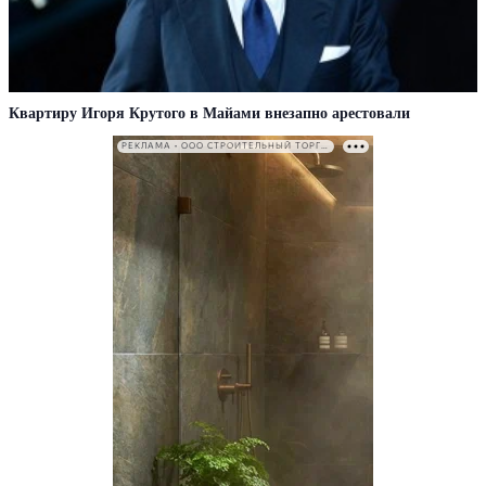
Квартиру Игоря Крутого в Майами внезапно арестовали
РЕКЛАМА • ООО СТРОИТЕЛЬНЫЙ ТОРГОВЫЙ ДОМ «ПЕТРОВИЧ». ИНН: 7802348846