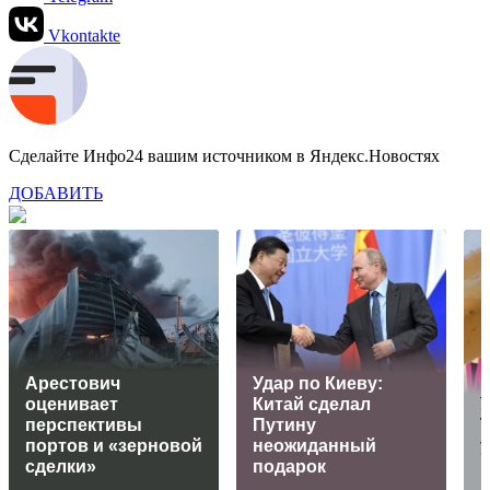
Vkontakte
Сделайте Инфо24 вашим источником в Яндекс.Новостях
ДОБАВИТЬ
Арестович
Удар по Киеву:
оценивает
Китай сделал
У
перспективы
Путину
Т
портов и «зерновой
неожиданный
сделки»
подарок