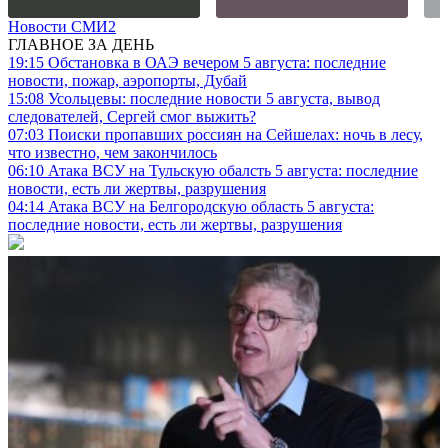
Новости СМИ2
ГЛАВНОЕ ЗА ДЕНЬ
19:15
Обстановка в ОАЭ вечером 5 августа: последние
новости, пожар, аэропорты, Дубай
15:08
Усольцевы: последние новости 5 августа, вывод
следователей, Сергей смог выжить?
07:03
Поиски пропавших россиян на Сейшелах: ночь в лесу,
что известно, чем закончилось
06:10
Атака ВСУ на Тульскую обалсть 5 августа: последние
новости, есть ли жертвы, разрушения
04:14
Атака ВСУ на Белгородскую область 5 августа:
последние новости, есть ли жертвы, разрушения