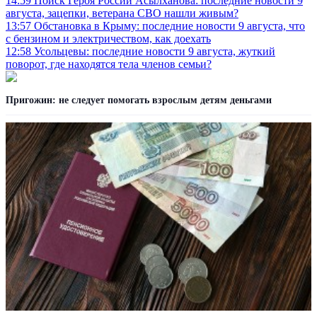
14:59
Поиск Героя России Асылханова: последние новости 9
августа, зацепки, ветерана СВО нашли живым?
13:57
Обстановка в Крыму: последние новости 9 августа, что
с бензином и электричеством, как доехать
12:58
Усольцевы: последние новости 9 августа, жуткий
поворот, где находятся тела членов семьи?
Пригожин: не следует помогать взрослым детям деньгами