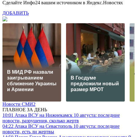
Сделайте Инфо24 вашим источником в Яндекс.Новостях
ДОБАВИТЬ
В МИД РФ назвали
заигрыванием
В Госдуме
сближение Украины
предложили новый
п
и Армении
размер МРОТ
п
Новости СМИ2
ГЛАВНОЕ ЗА ДЕНЬ
10:01
Атака ВСУ на Нижнекамск 10 августа: последние
новости, разрушения, сколько жертв
04:22
Атака ВСУ на Севастополь 10 августа: последние
новости, есть ли жертвы