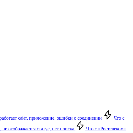
е работает сайт, приложение, ошибки о соединении
Что с
т, не отображается статус, нет поиска
Что с «Ростелеком»