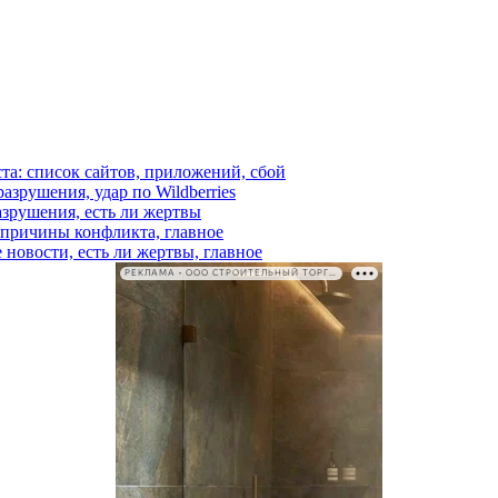
ста: список сайтов, приложений, сбой
азрушения, удар по Wildberries
азрушения, есть ли жертвы
, причины конфликта, главное
 новости, есть ли жертвы, главное
РЕКЛАМА • ООО СТРОИТЕЛЬНЫЙ ТОРГОВЫЙ ДОМ «ПЕТРОВИЧ». ИНН: 7802348846