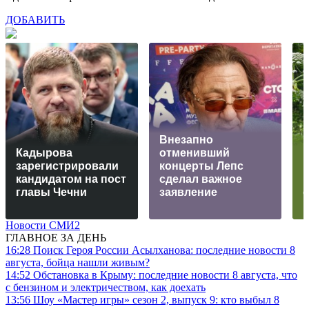
ДОБАВИТЬ
Внезапно
Кадырова
отменивший
зарегистрировали
концерты Лепс
кандидатом на пост
сделал важное
главы Чечни
заявление
Новости СМИ2
ГЛАВНОЕ ЗА ДЕНЬ
16:28
Поиск Героя России Асылханова: последние новости 8
августа, бойца нашли живым?
14:52
Обстановка в Крыму: последние новости 8 августа, что
с бензином и электричеством, как доехать
13:56
Шоу «Мастер игры» сезон 2, выпуск 9: кто выбыл 8