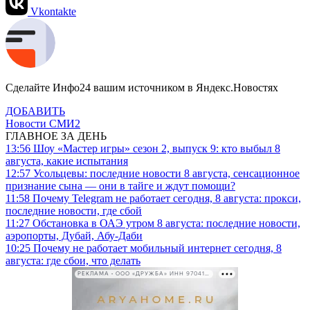
Vkontakte
Сделайте Инфо24 вашим источником в Яндекс.Новостях
ДОБАВИТЬ
Новости СМИ2
ГЛАВНОЕ ЗА ДЕНЬ
13:56
Шоу «Мастер игры» сезон 2, выпуск 9: кто выбыл 8
августа, какие испытания
12:57
Усольцевы: последние новости 8 августа, сенсационное
признание сына — они в тайге и ждут помощи?
11:58
Почему Telegram не работает сегодня, 8 августа: прокси,
последние новости, где сбой
11:27
Обстановка в ОАЭ утром 8 августа: последние новости,
аэропорты, Дубай, Абу-Даби
10:25
Почему не работает мобильный интернет сегодня, 8
августа: где сбои, что делать
РЕКЛАМА • ООО «ДРУЖБА» ИНН 9704146411