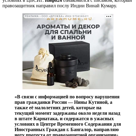
условиях в ЦВСИГ.
Инфо24
ознакомился с письмом, который
правозащитник направил послу Индии Винай Кумару.
РЕКЛАМА • ООО «ДРУЖБА» ИНН 9704146411
«В связи с информацией по вопросу нарушения
прав гражданки России — Нины Кутиной, а
также её малолетних детей, которые на
текущий момент задержаны около недели назад
в штате Карнатака, и содержатся в ужасных
условиях в Центре Временного Содержания для
Иностранных Граждан г. Бангалор, направляю
ноту протеста от правозащитной организации
»,