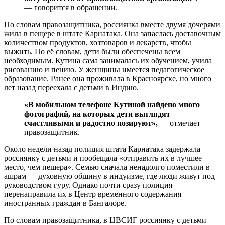
— говорится в обращении.
По словам правозащитника, россиянка вместе двумя дочерями
жила в пещере в штате Карнатака. Она запаслась доставочным
количеством продуктов, хозтоваров и лекарств, чтобы
выжить. По её словам, дети были обеспечены всем
необходимым. Кутина сама занималась их обучением, учила
рисованию и пению. У женщины имеется педагогическое
образование. Ранее она проживала в Красноярске, но много
лет назад переехала с детьми в Индию.
«В мобильном телефоне Кутиной найдено много
фотографий, на которых дети выглядят
счастливыми и радостно позируют»,
— отмечает
правозащитник.
Около недели назад полиция штата Карнатака задержала
россиянку с детьми и пообещала «отправить их в лучшее
место, чем пещера». Семью сначала ненадолго поместили в
ашрам — духовную общину в индуизме, где люди живут под
руководством гуру. Однако почти сразу полиция
перенаправила их в Центр временного содержания
иностранных граждан в Бангалоре.
По словам правозащитника, в ЦВСИГ россиянку с детьми