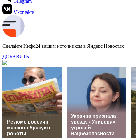
Telegram
Vkontakte
Сделайте Инфо24 вашим источником в Яндекс.Новостях
ДОБАВИТЬ
Украина признала
Резюме россиян
звезду «Универа»
б
массово бракуют
угрозой
роботы
нацбезопасности
а