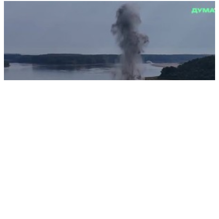
Румыния взорвала русло Дуная
РЕКЛАМА • ООО СТРОИТЕЛЬНЫЙ ТОРГОВЫЙ ДОМ «ПЕТРОВИЧ». ИНН: 7802348846