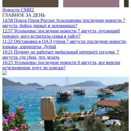
Новости СМИ2
ГЛАВНОЕ ЗА ДЕНЬ
14:58
Поиск Героя России Асылханова: последние новости 7
августа, бойца держат в заложниках?
12:57
Усольцевы: последние новости 7 августа, пугающий
поворот, кого встретила семья в тайге?
11:22
Обстановка в ОАЭ утром 7 августа: последние новости,
взрывы, аэропорты, Дубай
10:21
Почему не работает мобильный интернет сегодня, 7
августа: где сбои, что делать
16:25
Усольцевы: последние новости 6 августа, все версии
исчезновения, идут ли поиски?