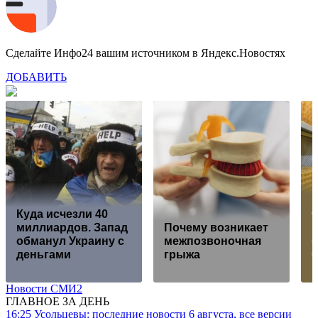
Сделайте Инфо24 вашим источником в Яндекс.Новостях
ДОБАВИТЬ
Куда исчезли 40
миллиардов. Запад
Почему возникает
обманул Украину с
межпозвоночная
б
деньгами
грыжа
Новости СМИ2
ГЛАВНОЕ ЗА ДЕНЬ
16:25
Усольцевы: последние новости 6 августа, все версии