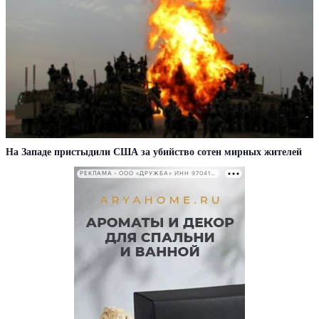
На Западе пристыдили США за убийство сотен мирных жителей
РЕКЛАМА • ООО «ДРУЖБА» ИНН 9704146411