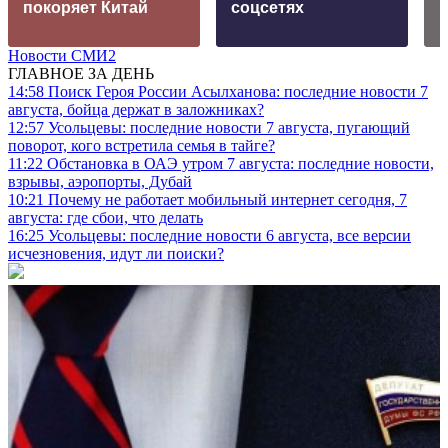
покоряет Китай
соцсетях
Новости СМИ2
ГЛАВНОЕ ЗА ДЕНЬ
14:58
Поиск Героя России Асылханова: последние новости 7
августа, бойца держат в заложниках?
12:57
Усольцевы: последние новости 7 августа, пугающий
поворот, кого встретила семья в тайге?
11:22
Обстановка в ОАЭ утром 7 августа: последние новости,
взрывы, аэропорты, Дубай
10:21
Почему не работает мобильный интернет сегодня, 7
августа: где сбои, что делать
16:25
Усольцевы: последние новости 6 августа, все версии
исчезновения, идут ли поиски?