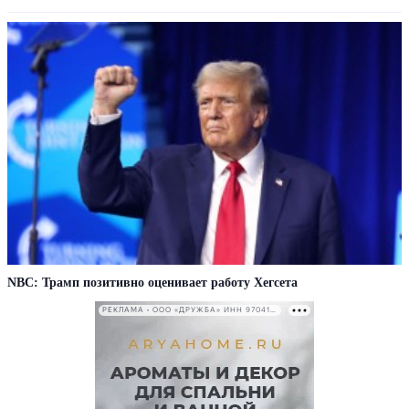
NBC: Трамп позитивно оценивает работу Хегсета
РЕКЛАМА • ООО «ДРУЖБА» ИНН 9704146411