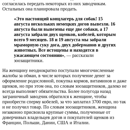
согласилась передать некоторых из них заводчикам.
Остальных она планировала продать.
«Это настоящий концлагерь для собак! 15
августа нескольких немецких догов вывезли. 16
августа были вывезены еще две собаки, а 17
августа забрали двух щенков, кобелей, которым
всего 9 месяцев. 18 и 19 августа мы забрали
мраморную суку дога, двух доберманов и других
животных. Все истощены и находятся в
ужасающем состоянии»
, — рассказали
зоозащитники.
На женщину неоднократно поступали многочисленные
жалобы за обман, в числе которых получение денег за
оформление родословной, покупка кормов, витаминов и даже
щенков, но при этом она, по словам зоозащитников, далеко не
всегда выполняет обязательства. Более полугода назад
заграничный заводчик обратился к женщине, чтобы
приобрести сперму кобелей, за что заплатил 3700 евро, но так
и не получил товар. По словам зоозащитников, женщина
незаконно присвоила крупные суммы, полученные от
доверчивых владельцев догов и покупателей щенков из
Франции, Польши, Дании, США и Италии.