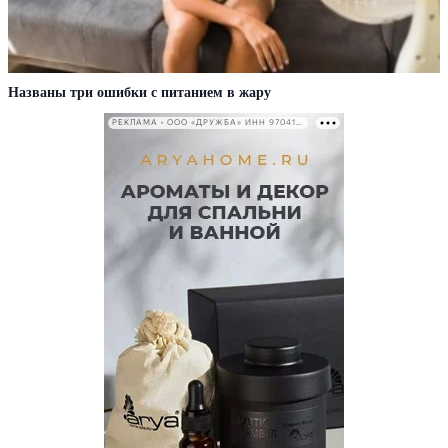
Названы три ошибки с питанием в жару
РЕКЛАМА • ООО «ДРУЖБА» ИНН 9704146411