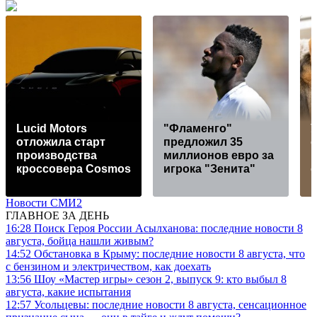
Lucid Motors
"Фламенго"
отложила старт
предложил 35
производства
миллионов евро за
кроссовера Cosmos
игрока "Зенита"
Новости СМИ2
ГЛАВНОЕ ЗА ДЕНЬ
16:28
Поиск Героя России Асылханова: последние новости 8
августа, бойца нашли живым?
14:52
Обстановка в Крыму: последние новости 8 августа, что
с бензином и электричеством, как доехать
13:56
Шоу «Мастер игры» сезон 2, выпуск 9: кто выбыл 8
августа, какие испытания
12:57
Усольцевы: последние новости 8 августа, сенсационное