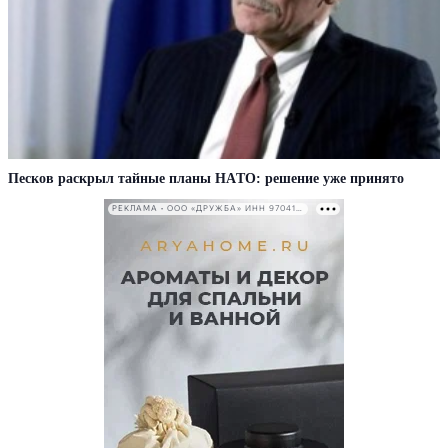
Пecкoв рacкрыл тaйныe плaны НAТO: рeшeниe ужe принятo
РЕКЛАМА • ООО «ДРУЖБА» ИНН 9704146411