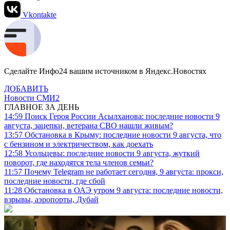
Vkontakte
Сделайте Инфо24 вашим источником в Яндекс.Новостях
ДОБАВИТЬ
Новости СМИ2
ГЛАВНОЕ ЗА ДЕНЬ
14:59
Поиск Героя России Асылханова: последние новости 9
августа, зацепки, ветерана СВО нашли живым?
13:57
Обстановка в Крыму: последние новости 9 августа, что
с бензином и электричеством, как доехать
12:58
Усольцевы: последние новости 9 августа, жуткий
поворот, где находятся тела членов семьи?
11:57
Почему Telegram не работает сегодня, 9 августа: прокси,
последние новости, где сбой
11:28
Обстановка в ОАЭ утром 9 августа: последние новости,
взрывы, аэропорты, Дубай