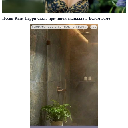
Песня Кэти Перри стала причиной скандала в Белом доме
РЕКЛАМА • ООО СТРОИТЕЛЬНЫЙ ТОРГОВЫЙ ДОМ «ПЕТРОВИЧ». ИНН: 7802348846