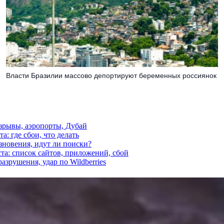
Власти Бразилии массово депортируют беременных россиянок
взрывы, аэропорты, Дубай
а: где сбои, что делать
езновения, идут ли поиски?
ста: список сайтов, приложений, сбой
азрушения, удар по Wildberries