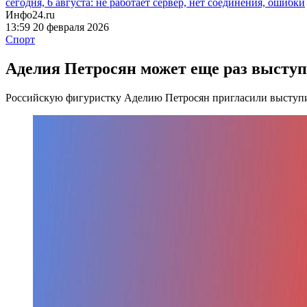
сегодня, 6 августа: не работает сервер, нет соединения, ошибки
Инфо24.ru
13:59 20 февраля 2026
Спорт
Аделия Петросян может еще раз высту
Российскую фигуристку Аделию Петросян пригласили выступи