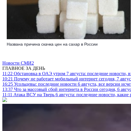
Названа причина скачка цен на сахар в России
Новости СМИ2
ГЛАВНОЕ ЗА ДЕНЬ
11:22
Обстановка в ОАЭ утром 7 августа: последние новости, 
10:21
Почему не работает мобильный интернет сегодня, 7 август
16:25
Усольцевы: последние новости 6 августа, все версии исч
13:37
Что за массовый сбой интернета в России сегодня, 6 авгу
11:11
Атака ВСУ на Тверь 6 августа: последние новости, какие р