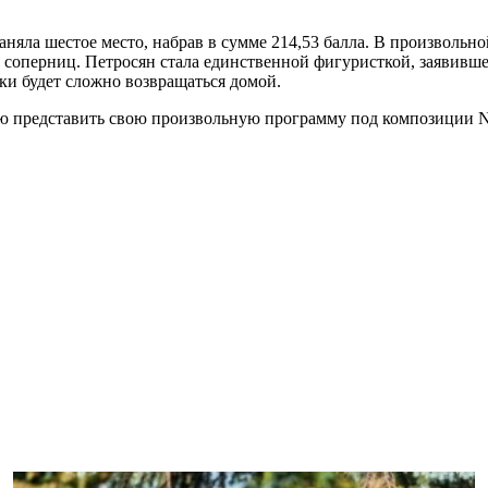
няла шестое место, набрав в сумме 214,53 балла. В произвольн
ее соперниц. Петросян стала единственной фигуристкой, заявивш
ски будет сложно возвращаться домой.
 представить свою произвольную программу под композиции Noct