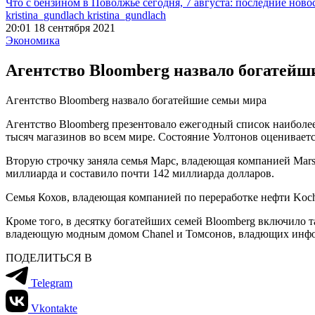
Что с бензином в Поволжье сегодня, 7 августа: последние ново
kristina_gundlach kristina_gundlach
20:01 18 сентября 2021
Экономика
Агентство Bloomberg назвало богатейш
Агентство Bloomberg назвало богатейшие семьи мира
Агентство Bloomberg презентовало ежегодный список наиболее 
тысяч магазинов во всем мире. Состояние Уолтонов оцениваетс
Вторую строчку заняла семья Марс, владеющая компанией Mars 
миллиарда и составило почти 142 миллиарда долларов.
Семья Кохов, владеющая компанией по переработке нефти Koch 
Кроме того, в десятку богатейших семей Bloomberg включило 
владеющую модным домом Chanel и Томсонов, владющих инфор
ПОДЕЛИТЬСЯ В
Telegram
Vkontakte