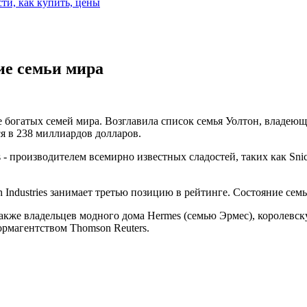
сти, как купить, цены
ие семьи мира
богатых семей мира. Возглавила список семья Уолтон, владеюща
я в 238 миллиардов долларов.
- производителем всемирно известных сладостей, таких как Snic
Industries занимает третью позицию в рейтинге. Состояние сем
также владельцев модного дома Hermes (семью Эрмес), королевс
магентством Thomson Reuters.