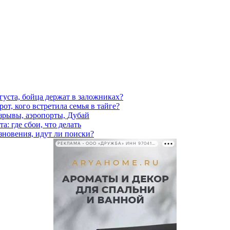
густа, бойца держат в заложниках?
от, кого встретила семья в тайге?
взрывы, аэропорты, Дубай
а: где сбои, что делать
езновения, идут ли поиски?
РЕКЛАМА • ООО «ДРУЖБА» ИНН 9704146411