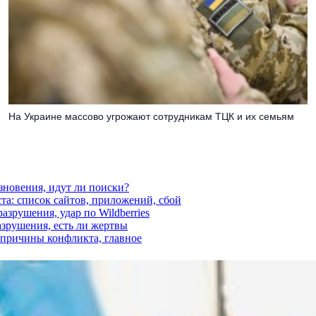
На Украине массово угрожают сотрудникам ТЦК и их семьям
езновения, идут ли поиски?
ста: список сайтов, приложений, сбой
азрушения, удар по Wildberries
азрушения, есть ли жертвы
, причины конфликта, главное