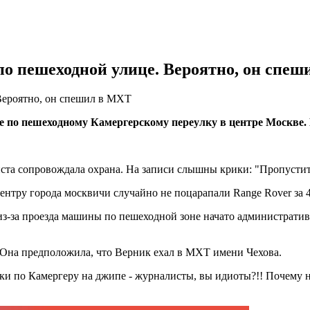
по пешеходной улице. Вероятно, он спе
Вероятно, он спешил в МХТ
е по пешеходному Камергерскому переулку в центре Москве.
иста сопровождала охрана. На записи слышны крики: "Пропустит
ентру города москвичи случайно не поцарапали Range Rover за 4
з-за проезда машины по пешеходной зоне начато административ
. Она предположила, что Верник ехал в МХТ имени Чехова.
дки по Камергеру на джипе - журналисты, вы идиоты?!! Почему 