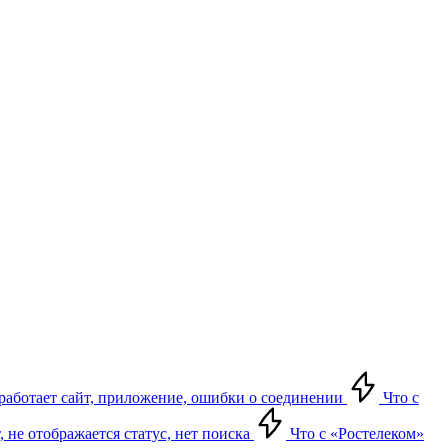
е работает сайт, приложение, ошибки о соединении
Что с
т, не отображается статус, нет поиска
Что с «Ростелеком»