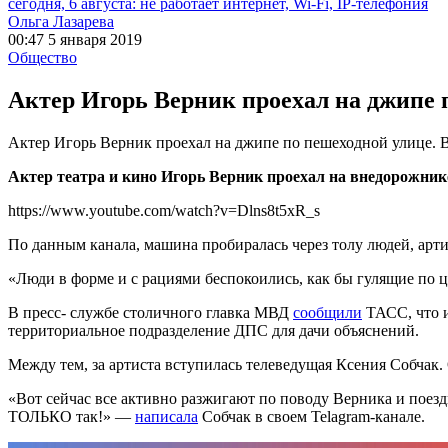
сегодня, 6 августа: не работает интернет, Wi-Fi, IP-телефония
Ольга Лазарева
00:47 5 января 2019
Общество
Актер Игорь Верник проехал на джипе 
Актер Игорь Верник проехал на джипе по пешеходной улице. 
Актер театра и кино Игорь Верник проехал на внедорожник
https://www.youtube.com/watch?v=Dlns8t5xR_s
По данным канала, машина пробиралась через толу людей, арт
«Люди в форме и с рациями беспокоились, как бы гулящие по ц
В пресс- службе столичного главка МВД
сообщили
ТАСС, что и
территориальное подразделение ДПС для дачи объяснений.
Между тем, за артиста вступилась телеведущая Ксения Собчак
«Вот сейчас все активно разжигают по поводу Верника и поез
ТОЛЬКО так!» —
написала
Собчак в своем Telagram-канале.