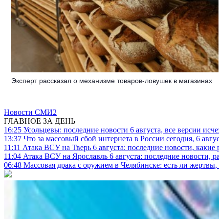
Эксперт рассказал о механизме товаров-ловушек в магазинах
Новости СМИ2
ГЛАВНОЕ ЗА ДЕНЬ
16:25
Усольцевы: последние новости 6 августа, все версии исч
13:37
Что за массовый сбой интернета в России сегодня, 6 авгу
11:11
Атака ВСУ на Тверь 6 августа: последние новости, какие р
11:04
Атака ВСУ на Ярославль 6 августа: последние новости, р
06:48
Массовая драка с оружием в Челябинске: есть ли жертвы