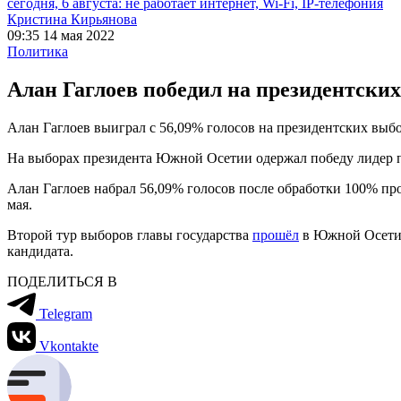
сегодня, 6 августа: не работает интернет, Wi-Fi, IP-телефония
Кристина Кирьянова
09:35 14 мая 2022
Политика
Алан Гаглоев победил на президентск
Алан Гаглоев выиграл с 56,09% голосов на президентских вы
На выборах президента Южной Осетии одержал победу лидер 
Алан Гаглоев набрал 56,09% голосов после обработки 100% п
мая.
Второй тур выборов главы государства
прошёл
в Южной Осетии
кандидата.
ПОДЕЛИТЬСЯ В
Telegram
Vkontakte