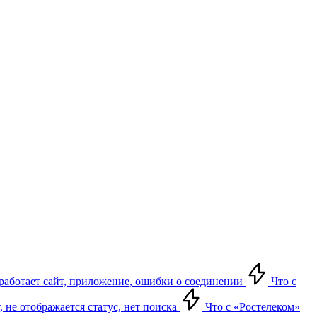
е работает сайт, приложение, ошибки о соединении
Что с
т, не отображается статус, нет поиска
Что с «Ростелеком»