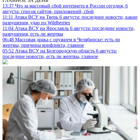
ГЛАВНОЕ ЗА ДЕНЬ
13:37
Что за массовый сбой интернета в России сегодня, 6
августа: список сайтов, приложений, сбой
11:11
Атака ВСУ на Тверь 6 августа: последние новости, какие
разрушения, удар по Wildberries
11:04
Атака ВСУ на Ярославль 6 августа: последние новости,
разрушения, есть ли жертвы
06:48
Массовая драка с оружием в Челябинске: есть ли
жертвы, причины конфликта, главное
05:52
Атака ВСУ на Белгородскую область 6 августа:
последние новости, есть ли жертвы, главное