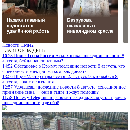
Назван главный
Безрукова
недостаток
оказалась в
удалённой работы
инвалидном кресле
Новости СМИ2
ГЛАВНОЕ ЗА ДЕНЬ
16:28
Поиск Героя России Асылханова: последние новости 8
августа, бойца нашли живым?
14:52
Обстановка в Крыму: последние новости 8 августа, что
с бензином и электричеством, как доехать
13:56
Шоу «Мастер игры» сезон 2, выпуск 9: кто выбыл 8
августа, какие испытания
12:57
Усольцевы: последние новости 8 августа, сенсационное
признание сына — они в тайге и ждут помощи?
11:58
Почему Telegram не работает сегодня, 8 августа: прокси,
последние новости, где сбой