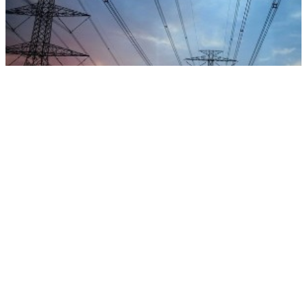
В Грузии объяснили масштабное отключение электроэнергии
РЕКЛАМА • ООО «ДРУЖБА» ИНН 9704146411