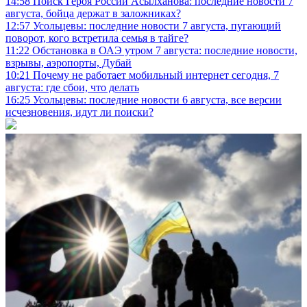
14:58
Поиск Героя России Асылханова: последние новости 7
августа, бойца держат в заложниках?
12:57
Усольцевы: последние новости 7 августа, пугающий
поворот, кого встретила семья в тайге?
11:22
Обстановка в ОАЭ утром 7 августа: последние новости,
взрывы, аэропорты, Дубай
10:21
Почему не работает мобильный интернет сегодня, 7
августа: где сбои, что делать
16:25
Усольцевы: последние новости 6 августа, все версии
исчезновения, идут ли поиски?