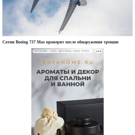
Сотни Boeing 737 Max проверят после обнаружения трещин
РЕКЛАМА • ООО «ДРУЖБА» ИНН 9704146411