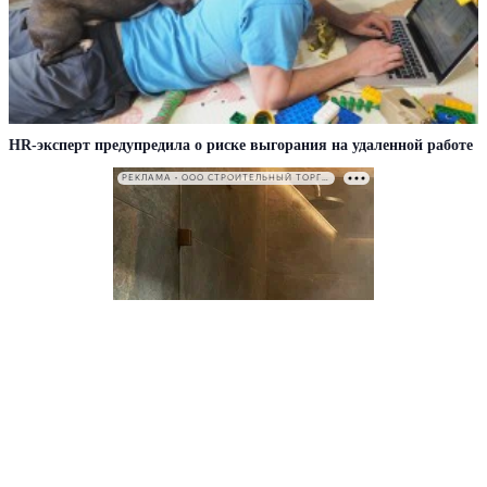
HR-эксперт предупредила о риске выгорания на удаленной работе
РЕКЛАМА • ООО СТРОИТЕЛЬНЫЙ ТОРГОВЫЙ ДОМ «ПЕТРОВИЧ». ИНН: 7802348846