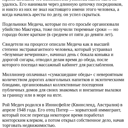
удалось. Его нанимали через длинную цепочку посредников,
и никто из них не знал настоящего имени этого человека, а
когда начались аресты по делу, он успел скрыться.
Подельники Медича, которые по его просьбе организовали
убийство Макгерка, тоже получили тюремные сроки — но
гораздо более краткие (в среднем от пяти до девяти лет).
Свидетели на процессе описали Медича как в высшей
степени экстравагантного человека, который устраивал
«безумные вечеринки», начинал день с бокала коньяка и
дорогой сигары, отводил делам время до обеда, после
которого посещал массажный кабинет для расслабления.
Миллионер оплачивал «сумасшедшие обеды» с невероятным
количеством дорогих алкогольных напитков и экзотическими
блюдами, организовывал коллективные посещения
публичных домов для своих знакомых и внезапные вылазки
за границу или в море на яхте.
Рой Медич родился в Иннисфейле (Квинсленд, Австралия) в
апреле 1948 года. Его отец Питер — хорватский иммигрант,
который после переезда некоторое время поработал
конторским клерком, а потом открыл собственное дело, начав
торговать недвижимостью.