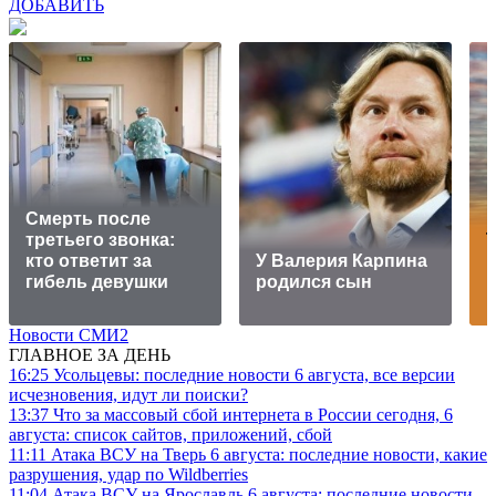
ДОБАВИТЬ
Смерть после
третьего звонка:
кто ответит за
У Валерия Карпина
в
гибель девушки
родился сын
Новости СМИ2
ГЛАВНОЕ ЗА ДЕНЬ
16:25
Усольцевы: последние новости 6 августа, все версии
исчезновения, идут ли поиски?
13:37
Что за массовый сбой интернета в России сегодня, 6
августа: список сайтов, приложений, сбой
11:11
Атака ВСУ на Тверь 6 августа: последние новости, какие
разрушения, удар по Wildberries
11:04
Атака ВСУ на Ярославль 6 августа: последние новости,