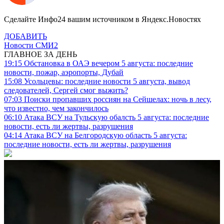
Сделайте Инфо24 вашим источником в Яндекс.Новостях
ДОБАВИТЬ
Новости СМИ2
ГЛАВНОЕ ЗА ДЕНЬ
19:15
Обстановка в ОАЭ вечером 5 августа: последние
новости, пожар, аэропорты, Дубай
15:08
Усольцевы: последние новости 5 августа, вывод
следователей, Сергей смог выжить?
07:03
Поиски пропавших россиян на Сейшелах: ночь в лесу,
что известно, чем закончилось
06:10
Атака ВСУ на Тульскую обалсть 5 августа: последние
новости, есть ли жертвы, разрушения
04:14
Атака ВСУ на Белгородскую область 5 августа:
последние новости, есть ли жертвы, разрушения