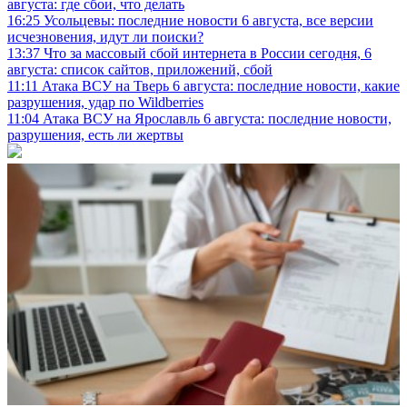
августа: где сбои, что делать
16:25
Усольцевы: последние новости 6 августа, все версии
исчезновения, идут ли поиски?
13:37
Что за массовый сбой интернета в России сегодня, 6
августа: список сайтов, приложений, сбой
11:11
Атака ВСУ на Тверь 6 августа: последние новости, какие
разрушения, удар по Wildberries
11:04
Атака ВСУ на Ярославль 6 августа: последние новости,
разрушения, есть ли жертвы