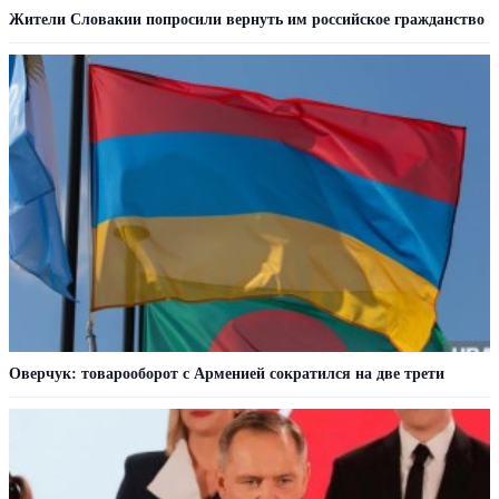
Жители Словакии попросили вернуть им российское гражданство
Оверчук: товарооборот с Арменией сократился на две трети