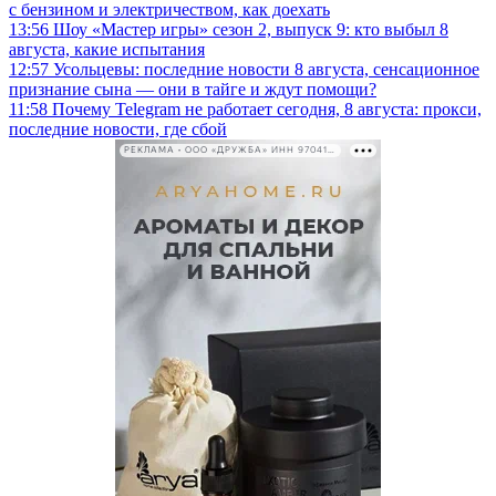
с бензином и электричеством, как доехать
13:56
Шоу «Мастер игры» сезон 2, выпуск 9: кто выбыл 8
августа, какие испытания
12:57
Усольцевы: последние новости 8 августа, сенсационное
признание сына — они в тайге и ждут помощи?
11:58
Почему Telegram не работает сегодня, 8 августа: прокси,
последние новости, где сбой
РЕКЛАМА • ООО «ДРУЖБА» ИНН 9704146411