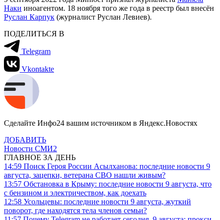
Наки
иноагентом. 18 ноября того же года в реестр был внесён
Руслан Карпук
(журналист Руслан Левиев).
ПОДЕЛИТЬСЯ В
Telegram
Vkontakte
Сделайте Инфо24 вашим источником в Яндекс.Новостях
ДОБАВИТЬ
Новости СМИ2
ГЛАВНОЕ ЗА ДЕНЬ
14:59
Поиск Героя России Асылханова: последние новости 9
августа, зацепки, ветерана СВО нашли живым?
13:57
Обстановка в Крыму: последние новости 9 августа, что
с бензином и электричеством, как доехать
12:58
Усольцевы: последние новости 9 августа, жуткий
поворот, где находятся тела членов семьи?
11:57
Почему Telegram не работает сегодня, 9 августа: прокси,