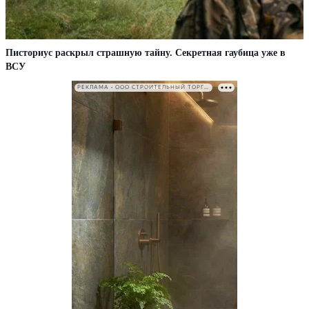
Писториус раскрыл страшную тайну. Секретная гаубица уже в
ВСУ
РЕКЛАМА • ООО СТРОИТЕЛЬНЫЙ ТОРГОВЫЙ ДОМ «ПЕТРОВИЧ». ИНН: 7802348846