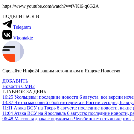
https://www.youtube.com/watch?v=fVKl6-q6G2A
ПОДЕЛИТЬСЯ В
Telegram
Vkontakte
Сделайте Инфо24 вашим источником в Яндекс.Новостях
ДОБАВИТЬ
Новости СМИ2
ГЛАВНОЕ ЗА ДЕНЬ
16:25
Усольцевы: последние новости 6 августа, все версии исч
13:37
Что за массовый сбой интернета в России сегодня, 6 авгу
11:11
Атака ВСУ на Тверь 6 августа: последние новости, какие р
11:04
Атака ВСУ на Ярославль 6 августа: последние новости, р
06:48
Массовая драка с оружием в Челябинске: есть ли жертвы