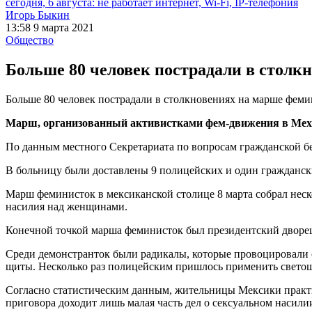
сегодня, 6 августа: не работает интернет, Wi-Fi, IP-телефония
Игорь Быкин
13:58 9 марта 2021
Общество
Больше 80 человек пострадали в столк
Больше 80 человек пострадали в столкновениях на марше фем
Марш, организованный активистками фем-движения в Мехико
По данным местного Секретариата по вопросам гражданской без
В больницу были доставлены 9 полицейских и один граждански
Марш феминисток в мексиканской столице 8 марта собрал нес
насилия над женщинами.
Конечной точкой марша феминисток был президентский дворе
Среди демонстранток были радикалы, которые провоцировали 
щиты. Несколько раз полицейским пришлось применить свето
Согласно статистическим данным, жительницы Мексики практич
приговора доходит лишь малая часть дел о сексуальном насили