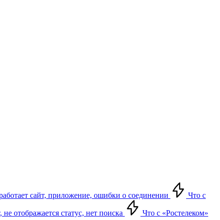
е работает сайт, приложение, ошибки о соединении
Что с
т, не отображается статус, нет поиска
Что с «Ростелеком»