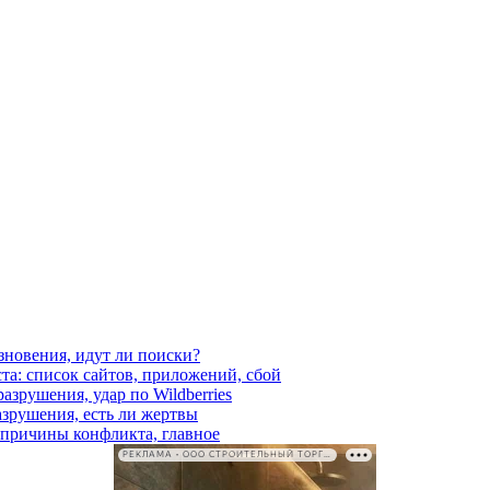
езновения, идут ли поиски?
ста: список сайтов, приложений, сбой
азрушения, удар по Wildberries
азрушения, есть ли жертвы
, причины конфликта, главное
РЕКЛАМА • ООО СТРОИТЕЛЬНЫЙ ТОРГОВЫЙ ДОМ «ПЕТРОВИЧ». ИНН: 7802348846