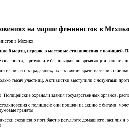
новениях на марше феминисток в Мехик
инисток в Мехико
 8 марта, перерос в массовые столкновения с полицией. Пос
опасности, в результате беспорядков во время акции ранения п
й из числа пострадавших, их состояние врачи назвали стабиль
колько тысяч участниц. Активистки выступили с лозунгами про
ц. Полицейские охраняли здания государственных органов, ра
столкновения с полицией: они пришли на акцию с битами, мол
шумовые гранаты.
ески ежедневно погибают в результате домашнего насилия и ре
и.