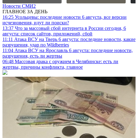
Новости СМИ2
ГЛАВНОЕ ЗА ДЕНЬ
16:25
Усольцевы: последние новости 6 августа, все версии
исчезновения, идут ли поиски?
13:37
Что за массовый сбой интернета в России сегодня, 6
августа: список сайтов, приложений, сбой
11:11
Атака ВСУ на Тверь 6 августа: последние новости, какие
разрушения, удар по Wildberries
11:04
Атака ВСУ на Ярославль 6 августа: последние новости,
разрушения, есть ли жертвы
06:48
Массовая драка с оружием в Челябинске: есть ли
жертвы, причины конфликта, главное