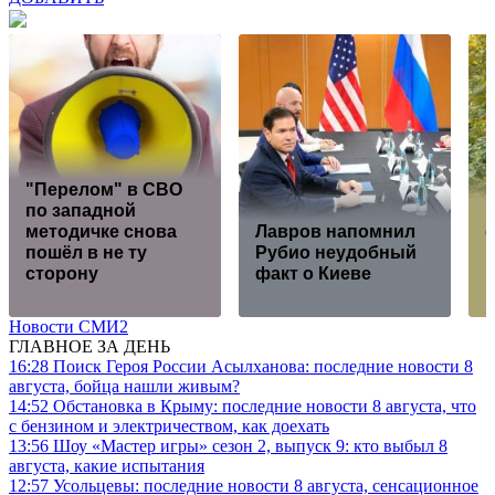
"Перелом" в СВО
по западной
методичке снова
Лавров напомнил
о
пошёл в не ту
Рубио неудобный
и
сторону
факт о Киеве
н
Новости СМИ2
ГЛАВНОЕ ЗА ДЕНЬ
16:28
Поиск Героя России Асылханова: последние новости 8
августа, бойца нашли живым?
14:52
Обстановка в Крыму: последние новости 8 августа, что
с бензином и электричеством, как доехать
13:56
Шоу «Мастер игры» сезон 2, выпуск 9: кто выбыл 8
августа, какие испытания
12:57
Усольцевы: последние новости 8 августа, сенсационное