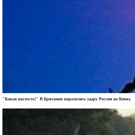
"Какая наглость!" В Британии поразились удару России по Киеву