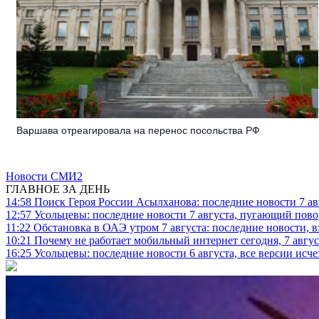
Варшава отреагировала на перенос посольства РФ
Новости СМИ2
ГЛАВНОЕ ЗА ДЕНЬ
14:58
Поиск Героя России Асылханова: последние новости 7 ав
12:57
Усольцевы: последние новости 7 августа, пугающий повор
11:22
Обстановка в ОАЭ утром 7 августа: последние новости, 
10:21
Почему не работает мобильный интернет сегодня, 7 август
16:25
Усольцевы: последние новости 6 августа, все версии исч