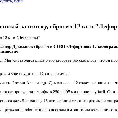
 купить, цены
ный за взятку, сбросил 12 кг в "Лефор
 12 кг в "Лефортово"
сандр Дрыманов сбросил в СИЗО «Лефортово» 12 килограммов
твинович.
ел. Мы уж заволновались о его здоровье, но оказалось, что он п
бразом уже похудел на 12 килограммов.
итета России Александра Дрыманова к 12 годам колонии за взят
а также присудили штрафы в 250 и 195 миллионов рублей. Они 
оцесса дать Дрыманову 16 лет колонии строгого режима и оштра
предъявили обвинение по нескольким эпизодам взяточничества (