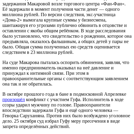
задержания Макаровой возле торгового центра «Фан-Фан».
Её задержали в момент получения части денег — одного
миллиона рублей. По версии следствия, экс-участница
«Дома-2» вымогала крупные суммы у бизнесмена,
шантажируя его угрозами публично обвинить в отцовстве и
оставлении с якобы общим ребёнком. В ходе расследования
было установлено, что свидетельство о рождении, которое она
предъявляла, оказалось фальшивым, а общих детей у пары не
было. Общая сумма полученных ею средств оценивается
следствием в 23 миллиона рублей.
На суде Макарова пыталась оспорить обвинения, заявляя, что
именно предприниматель оказывал на неё давление и
принуждал к интимной связи. При этом в
правоохранительные органы с соответствующим заявлением
она так и не обратилась.
В октябре прошлого года в бане в подмосковной Апрелевке
произошёл
конфликт с участием Гуфа. Исполнитель в ходе
ссоры ударил мужчину по голове. Правоохранители
впоследствии задержали Гуфа и ещё одного человека —
Геворка Саруханяна. Против них было возбуждено уголовное
дело. 25 октября суд избрал Гуфу меру пресечения в виде
запрета определённых действий.