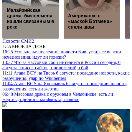
Малайзийская
драма: бизнесмена
Американке с
к
нашли связанным в
«маской Бэтмена»
реке
сняли швы
Новости СМИ2
ГЛАВНОЕ ЗА ДЕНЬ
16:25
Усольцевы: последние новости 6 августа, все версии
исчезновения, идут ли поиски?
13:37
Что за массовый сбой интернета в России сегодня, 6
августа: список сайтов, приложений, сбой
11:11
Атака ВСУ на Тверь 6 августа: последние новости, какие
разрушения, удар по Wildberries
11:04
Атака ВСУ на Ярославль 6 августа: последние новости,
разрушения, есть ли жертвы
06:48
Массовая драка с оружием в Челябинске: есть ли
жертвы, причины конфликта, главное