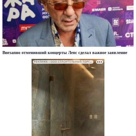
Внезапно отменивший концерты Лепс сделал важное заявление
РЕКЛАМА • ООО СТРОИТЕЛЬНЫЙ ТОРГОВЫЙ ДОМ «ПЕТРОВИЧ». ИНН: 7802348846