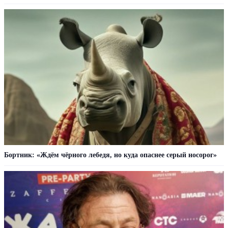
Бортник: «Ждём чёрного лебедя, но куда опаснее серый носорог»