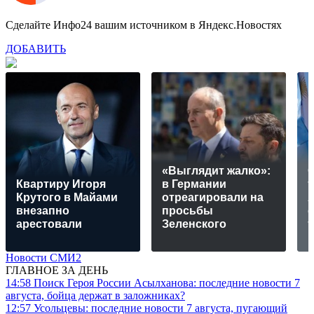
Сделайте Инфо24 вашим источником в Яндекс.Новостях
ДОБАВИТЬ
«Выглядит жалко»:
О
Квартиру Игоря
в Германии
Крутого в Майами
отреагировали на
внезапно
просьбы
с
арестовали
Зеленского
т
Новости СМИ2
ГЛАВНОЕ ЗА ДЕНЬ
14:58
Поиск Героя России Асылханова: последние новости 7
августа, бойца держат в заложниках?
12:57
Усольцевы: последние новости 7 августа, пугающий