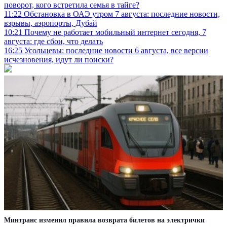
поворот, кого встретила семья в тайге?
11:22
Обстановка в ОАЭ утром 7 августа: последние новости,
взрывы, аэропорты, Дубай
10:21
Почему не работает мобильный интернет сегодня, 7
августа: где сбои, что делать
16:25
Усольцевы: последние новости 6 августа, все версии
исчезновения, идут ли поиски?
Минтранс изменил правила возврата билетов на электрички