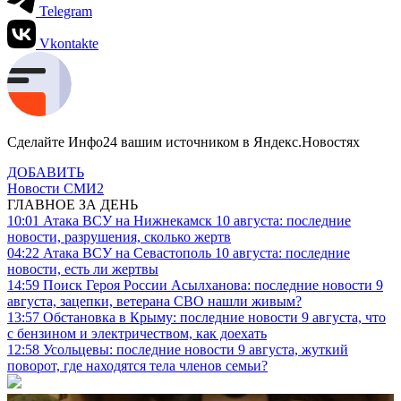
Telegram
Vkontakte
Сделайте Инфо24 вашим источником в Яндекс.Новостях
ДОБАВИТЬ
Новости СМИ2
ГЛАВНОЕ ЗА ДЕНЬ
10:01
Атака ВСУ на Нижнекамск 10 августа: последние
новости, разрушения, сколько жертв
04:22
Атака ВСУ на Севастополь 10 августа: последние
новости, есть ли жертвы
14:59
Поиск Героя России Асылханова: последние новости 9
августа, зацепки, ветерана СВО нашли живым?
13:57
Обстановка в Крыму: последние новости 9 августа, что
с бензином и электричеством, как доехать
12:58
Усольцевы: последние новости 9 августа, жуткий
поворот, где находятся тела членов семьи?