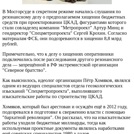
В Мосгорсуде в секретном режиме начались слушания по
резонансному делу о предполагаемом хищении бюджетных
средств при проектировании ЦКАД, фигурантами которого
стали совладелец компании "Метропроект" Артур Минц и
гендиректор "Спецметропроекта" Сергей Крохин. Согласно
материалам ФСБ, они подозреваются в хищении 8,8 млрд
рублей.
Примечательно, что к делу о хищениях оперативники
подключились после расследования другого резонансного
дела — запрещённой в РФ экстремистской организации
"Северное братство".
Как выяснилось, идеолог организации Пётр Хомяков, являлся
одним из ведущих специалистов отдела геоэкологических
изысканий "Спецметропроекта", выполнявшего
изыскательские работы по строительству ЦКАД.
Хомяков, который был арестован и осуждён ещё в 2012 году,
подозревался в подготовке к свержению власти с помощью
"бархатной революции". Он рассказал, что на изыскательские
работы уходили бюджетные миллиарды, тогда как
используемая проектные документы являлись наработками
ещё советских специалистов 1980-х годов.