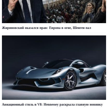
Жириновский оказался прав: Европа в огне, Шенген пал
Авиационный стиль и V8: Hennessey раскрыла главную новинку