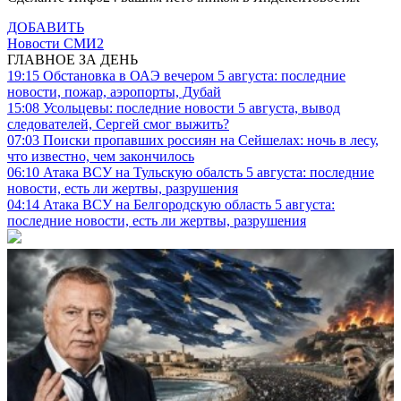
ДОБАВИТЬ
Новости СМИ2
ГЛАВНОЕ ЗА ДЕНЬ
19:15
Обстановка в ОАЭ вечером 5 августа: последние
новости, пожар, аэропорты, Дубай
15:08
Усольцевы: последние новости 5 августа, вывод
следователей, Сергей смог выжить?
07:03
Поиски пропавших россиян на Сейшелах: ночь в лесу,
что известно, чем закончилось
06:10
Атака ВСУ на Тульскую обалсть 5 августа: последние
новости, есть ли жертвы, разрушения
04:14
Атака ВСУ на Белгородскую область 5 августа:
последние новости, есть ли жертвы, разрушения