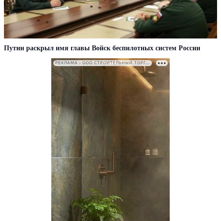
Путин раскрыл имя главы Войск беспилотных систем России
РЕКЛАМА • ООО СТРОИТЕЛЬНЫЙ ТОРГОВЫЙ ДОМ «ПЕТРОВИЧ». ИНН: 7802348846