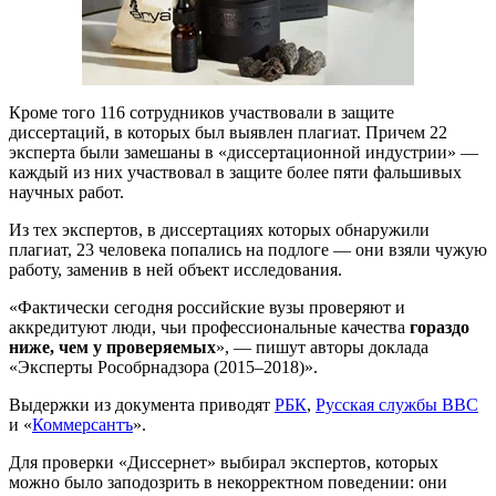
Кроме того 116 сотрудников участвовали в защите
диссертаций, в которых был выявлен плагиат. Причем 22
эксперта были замешаны в «диссертационной индустрии» —
каждый из них участвовал в защите более пяти фальшивых
научных работ.
Из тех экспертов, в диссертациях которых обнаружили
плагиат, 23 человека попались на подлоге — они взяли чужую
работу, заменив в ней объект исследования.
«Фактически сегодня российские вузы проверяют и
аккредитуют люди, чьи профессиональные качества
гораздо
ниже, чем у проверяемых
», — пишут авторы доклада
«Эксперты Рособрнадзора (2015–2018)».
Выдержки из документа приводят
РБК
,
Русская службы BBC
и «
Коммерсантъ
».
Для проверки «Диссернет» выбирал экспертов, которых
можно было заподозрить в некорректном поведении: они