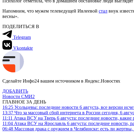
Психолог отметила, что в домашней обстановке люди выглядят и
Напомним, что мужем телеведущей Ивлеевой
стал
внук извест
весны».
ПОДЕЛИТЬСЯ В
Telegram
Vkontakte
Сделайте Инфо24 вашим источником в Яндекс.Новостях
ДОБАВИТЬ
Новости СМИ2
ГЛАВНОЕ ЗА ДЕНЬ
16:25
Усольцевы: последние новости 6 августа, все версии исч
13:37
Что за массовый сбой интернета в России сегодня, 6 авгу
11:11
Атака ВСУ на Тверь 6 августа: последние новости, какие р
11:04
Атака ВСУ на Ярославль 6 августа: последние новости, р
06:48
Массовая драка с оружием в Челябинске: есть ли жертвы