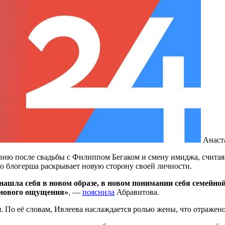
Анаст
вню после свадьбы с Филиппом Бегаком и смену имиджа, считая
то блогерша раскрывает новую сторону своей личности.
 нашла себя в новом образе, в новом понимании себя семейно
о нового ощущения»
, —
пояснила
Абравитова.
я. По её словам, Ивлеева наслаждается ролью жены, что отражено