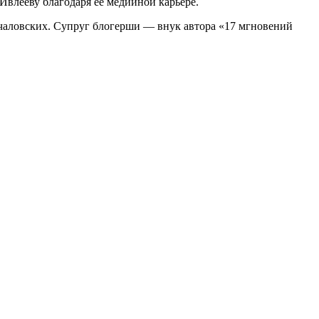
 Ивлееву благодаря её медийной карьере.
аловских. Супруг блогерши — внук автора «17 мгновений