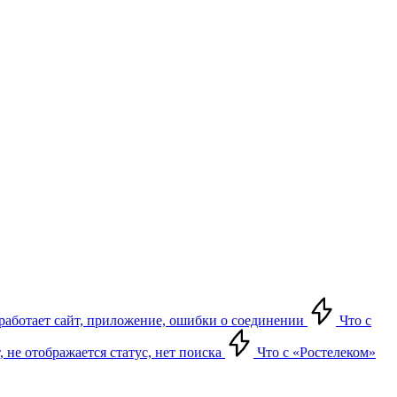
е работает сайт, приложение, ошибки о соединении
Что с
т, не отображается статус, нет поиска
Что с «Ростелеком»