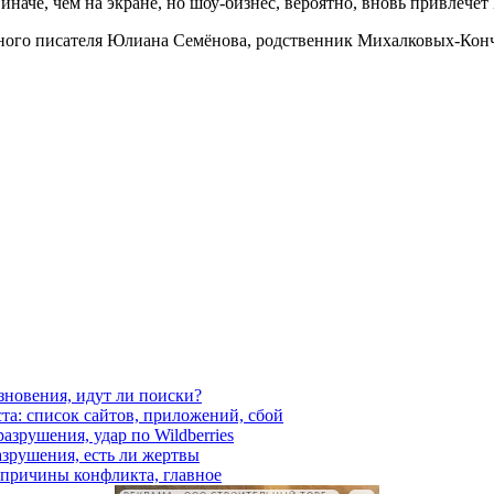
наче, чем на экране, но шоу-бизнес, вероятно, вновь привлечёт
ного писателя Юлиана Семёнова, родственник Михалковых-Конч
езновения, идут ли поиски?
ста: список сайтов, приложений, сбой
азрушения, удар по Wildberries
азрушения, есть ли жертвы
, причины конфликта, главное