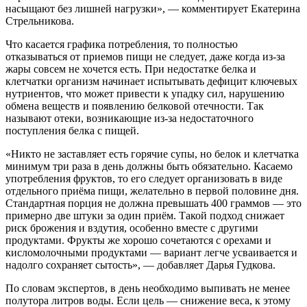
насыщают без лишней нагрузки», — комментирует Екатерина
Стрельникова.
Что касается графика потребления, то полностью
отказываться от приемов пищи не следует, даже когда из-за
жары совсем не хочется есть. При недостатке белка и
клетчатки организм начинает испытывать дефицит ключевых
нутриентов, что может привести к упадку сил, нарушению
обмена веществ и появлению белковой отечности. Так
называют отеки, возникающие из-за недостаточного
поступления белка с пищей.
«Никто не заставляет есть горячие супы, но белок и клетчатка
минимум три раза в день должны быть обязательно. Касаемо
употребления фруктов, то его следует организовать в виде
отдельного приёма пищи, желательно в первой половине дня.
Стандартная порция не должна превышать 400 граммов — это
примерно две штуки за один приём. Такой подход снижает
риск брожения и вздутия, особенно вместе с другими
продуктами. Фрукты же хорошо сочетаются с орехами и
кисломолочными продуктами — вариант легче усваивается и
надолго сохраняет сытость», — добавляет Дарья Гудкова.
По словам экспертов, в день необходимо выпивать не менее
полутора литров воды. Если цель — снижение веса, к этому