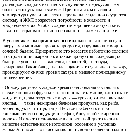
углеводов, сладких напитков и случайных перекусов. Тем
более в «отпускном режиме». При этом из-за высокой
температуры увеличивается нагрузка на сердечно-сосудистую
систему и ЖКТ, возрастает потребность в жидкости и
микроэлементах. Чтобы сохранить хорошее самочувствие,
важно выстраивать рацион осознанно — даже на отдыхе.
В условиях жары организму необходимо снизить пищевую
нагрузку и минимизировать продукты, нарушающие водно-
солевой баланс. Приоритетно это касается избыточно солёной
и острой пищи, жареного, а также продуктов, содержащих
быстрые углеводы — выпечки, сладостей, фастфуда,
газировки. Такие блюда не насыщают, зато усиливают жажду,
провоцируют скачки уровня сахара и мешают полноценному
пищеварению.
«Основу рациона в жаркое время года должны составлять
свежие овощи и фрукты как источник витаминов, клетчатки и
жидкости, цельнозерновые крупы — гречка, киноа, овсяные
хлопья, — такие нежирные белковые продукты, как рыба,
морепродукты, птица, яйца. Не стоит забывать и про
кисломолочную продукцию: кефир, йогурт, обезжиренное
молоко. Их часто используют в спортивной диетологии в
качестве естественных изотоников, особенно в условиях
жары.Они помогают восстанавливать водно-солевой баланс и