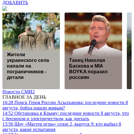
ДОБАВИТЬ
Жители
украинского села
Танец Николая
напали на
Баскова и MIA
пограничников -
BOYKA поразил
детали
россиян
Новости СМИ2
ГЛАВНОЕ ЗА ДЕНЬ
16:28
Поиск Героя России Асылханова: последние новости 8
августа, бойца нашли живым?
14:52
Обстановка в Крыму: последние новости 8 августа, что
с бензином и электричеством, как доехать
13:56
Шоу «Мастер игры» сезон 2, выпуск 9: кто выбыл 8
августа, какие испытания