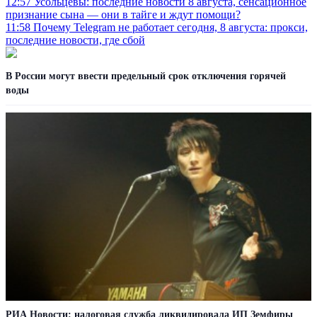
12:57
Усольцевы: последние новости 8 августа, сенсационное
признание сына — они в тайге и ждут помощи?
11:58
Почему Telegram не работает сегодня, 8 августа: прокси,
последние новости, где сбой
В России могут ввести предельный срок отключения горячей
воды
РИА Новости: налоговая служба ликвидировала ИП Земфиры