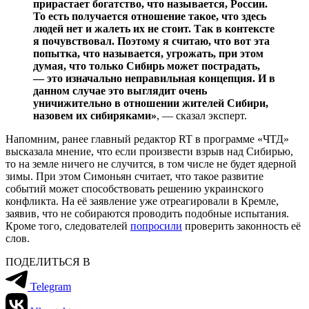
прирастает богатство, что называется, России.
То есть получается отношение такое, что здесь
людей нет и жалеть их не стоит. Так в контексте
я почувствовал. Поэтому я считаю, что вот эта
попытка, что называется, угрожать, при этом
думая, что только Сибирь может пострадать,
— это изначально неправильная концепция. И в
данном случае это выглядит очень
уничижительно в отношении жителей Сибири,
назовем их сибиряками»
, — сказал эксперт.
Напомним, ранее главный редактор RT в программе «ЧТД»
высказала мнение, что если произвести взрыв над Сибирью,
то на земле ничего не случится, в том числе не будет ядерной
зимы. При этом Симоньян считает, что такое развитие
событий может способствовать решению украинского
конфликта. На её заявление уже отреагировали в Кремле,
заявив, что не собираются проводить подобные испытания.
Кроме того, следователей
попросили
проверить законность её
слов.
ПОДЕЛИТЬСЯ В
Telegram