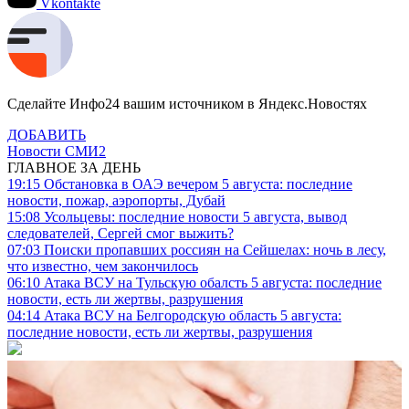
Vkontakte
Сделайте Инфо24 вашим источником в Яндекс.Новостях
ДОБАВИТЬ
Новости СМИ2
ГЛАВНОЕ ЗА ДЕНЬ
19:15
Обстановка в ОАЭ вечером 5 августа: последние
новости, пожар, аэропорты, Дубай
15:08
Усольцевы: последние новости 5 августа, вывод
следователей, Сергей смог выжить?
07:03
Поиски пропавших россиян на Сейшелах: ночь в лесу,
что известно, чем закончилось
06:10
Атака ВСУ на Тульскую обалсть 5 августа: последние
новости, есть ли жертвы, разрушения
04:14
Атака ВСУ на Белгородскую область 5 августа:
последние новости, есть ли жертвы, разрушения