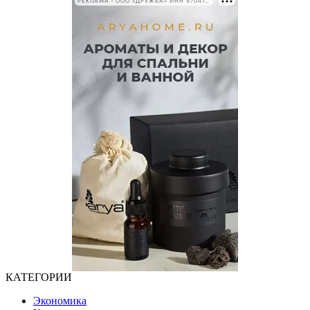
РЕКЛАМА • ООО «ДРУЖБА» ИНН 9704146411
КАТЕГОРИИ
Экономика