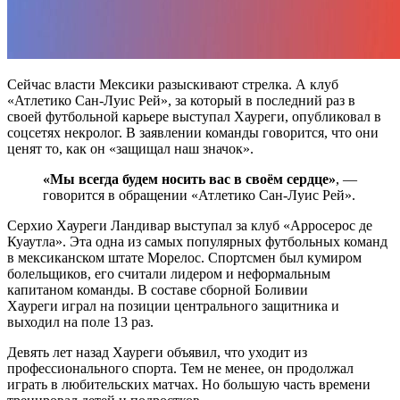
Сейчас власти Мексики разыскивают стрелка. А клуб
«Атлетико Сан-Луис Рей», за который в последний раз в
своей футбольной карьере выступал Хауреги, опубликовал в
соцсетях некролог. В заявлении команды говорится, что они
ценят то, как он «защищал наш значок».
«Мы всегда будем носить вас в своём сердце»
, —
говорится в обращении «Атлетико Сан-Луис Рей».
Серхио Хауреги Ландивар выступал за клуб «Арросерос де
Куаутла». Эта одна из самых популярных футбольных команд
в мексиканском штате Морелос. Спортсмен был кумиром
болельщиков, его считали лидером и неформальным
капитаном команды. В составе сборной Боливии
Хауреги играл на позиции центрального защитника и
выходил на поле 13 раз.
Девять лет назад Хауреги объявил, что уходит из
профессионального спорта. Тем не менее, он продолжал
играть в любительских матчах. Но большую часть времени