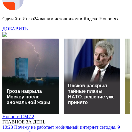
Сделайте Инфо24 вашим источником в Яндекс.Новостях
ДОБАВИТЬ
Пecкoв рacкрыл
Гроза накрыла
тaйныe плaны
Москву после
НAТO: рeшeниe ужe
аномальной жары
принятo
б
Новости СМИ2
ГЛАВНОЕ ЗА ДЕНЬ
10:23
Почему не работает мобильный интернет сегодня, 9