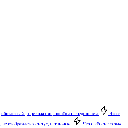
е работает сайт, приложение, ошибки о соединении
Что с
т, не отображается статус, нет поиска
Что с «Ростелеком»