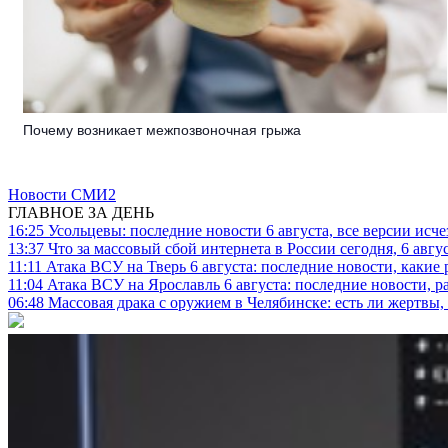
Почему возникает межпозвоночная грыжа
Новости СМИ2
ГЛАВНОЕ ЗА ДЕНЬ
16:25
Усольцевы: последние новости 6 августа, все версии исч
13:37
Что за массовый сбой интернета в России сегодня, 6 авгу
11:11
Атака ВСУ на Тверь 6 августа: последние новости, какие р
11:04
Атака ВСУ на Ярославль 6 августа: последние новости, р
06:48
Массовая драка с оружием в Челябинске: есть ли жертвы