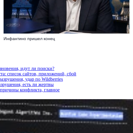
Инфантино пришел конец
езновения, идут ли поиски?
ста: список сайтов, приложений, сбой
азрушения, удар по Wildberries
азрушения, есть ли жертвы
, причины конфликта, главное