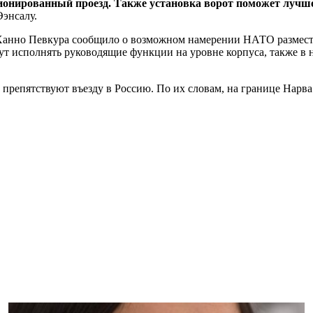
ионированный проезд. Также установка ворот поможет лучше
энсалу.
 Ханно Певкура сообщило о возможном намерении НАТО размест
дут исполнять руководящие функции на уровне корпуса, также в
 препятствуют въезду в Россию. По их словам, на границе Нарв