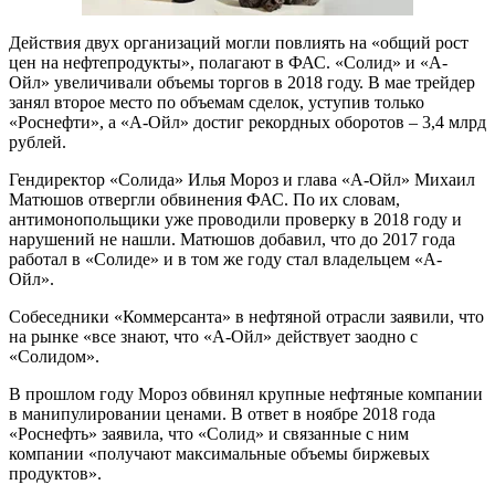
Действия двух организаций могли повлиять на «общий рост
цен на нефтепродукты», полагают в ФАС. «Солид» и «А-
Ойл» увеличивали объемы торгов в 2018 году. В мае трейдер
занял второе место по объемам сделок, уступив только
«Роснефти», а «А-Ойл» достиг рекордных оборотов – 3,4 млрд
рублей.
Гендиректор «Солида» Илья Мороз и глава «А-Ойл» Михаил
Матюшов отвергли обвинения ФАС. По их словам,
антимонопольщики уже проводили проверку в 2018 году и
нарушений не нашли. Матюшов добавил, что до 2017 года
работал в «Солиде» и в том же году стал владельцем «А-
Ойл».
Собеседники «Коммерсанта» в нефтяной отрасли заявили, что
на рынке «все знают, что «А-Ойл» действует заодно с
«Солидом».
В прошлом году Мороз обвинял крупные нефтяные компании
в манипулировании ценами. В ответ в ноябре 2018 года
«Роснефть» заявила, что «Солид» и связанные с ним
компании «получают максимальные объемы биржевых
продуктов».