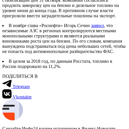
стабилизации цен 31 октября. Компании согласились
продлить заморозку цен на бензин и дизельное топливо на
уровне июня до конца года. В противном случае власти
пригрозили ввести заградительные пошлины на экспорт.
В ноябре глава «Роснефти» Игорь Сечин
заявил
, что
независимые АЗС в регионах контролируются местными
монопольными структурами и являются реальными
виновниками роста цен на бензин. По его словам, компания
вынуждена подстраиваться под цены небольших сетей, чтобы
не попасть под антимонопольное разбирательство ФАС.
В целом за 2018 год, по данным Росстата, топливо в
России подорожало на 11,2%.
ПОДЕЛИТЬСЯ В
Telegram
Vkontakte
Сделайте Инфо24 вашим источником в Яндекс.Новостях