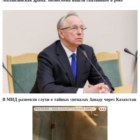
Малайзийская драма: бизнесмена нашли связанным в реке
В МИД развеяли слухи о тайных сигналах Западу через Казахстан
РЕКЛАМА • ООО СТРОИТЕЛЬНЫЙ ТОРГОВЫЙ ДОМ «ПЕТРОВИЧ». ИНН: 7802348846