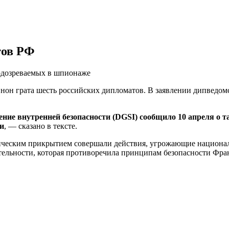
тов РФ
одозреваемых в шпионаже
он грата шесть российских дипломатов. В заявлении дипведомс
ение внутренней безопасности (DGSI) сообщило 10 апреля о 
и
, — сказано в тексте.
ическим прикрытием совершали действия, угрожающие национал
ятельности, которая противоречила принципам безопасности Фра