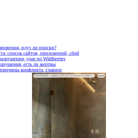
езновения, идут ли поиски?
ста: список сайтов, приложений, сбой
азрушения, удар по Wildberries
азрушения, есть ли жертвы
, причины конфликта, главное
РЕКЛАМА • ООО СТРОИТЕЛЬНЫЙ ТОРГОВЫЙ ДОМ «ПЕТРОВИЧ». ИНН: 7802348846