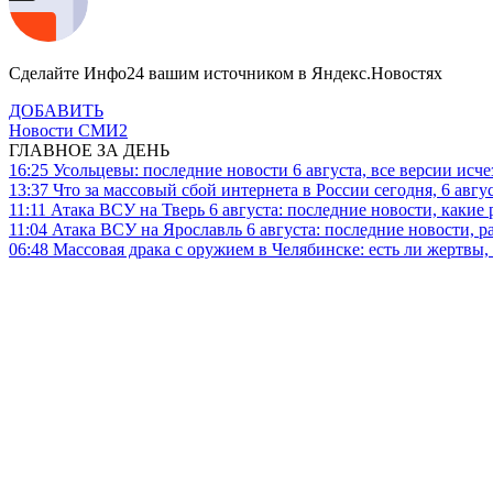
Сделайте Инфо24 вашим источником в Яндекс.Новостях
ДОБАВИТЬ
Новости СМИ2
ГЛАВНОЕ ЗА ДЕНЬ
16:25
Усольцевы: последние новости 6 августа, все версии исч
13:37
Что за массовый сбой интернета в России сегодня, 6 авгу
11:11
Атака ВСУ на Тверь 6 августа: последние новости, какие р
11:04
Атака ВСУ на Ярославль 6 августа: последние новости, р
06:48
Массовая драка с оружием в Челябинске: есть ли жертвы