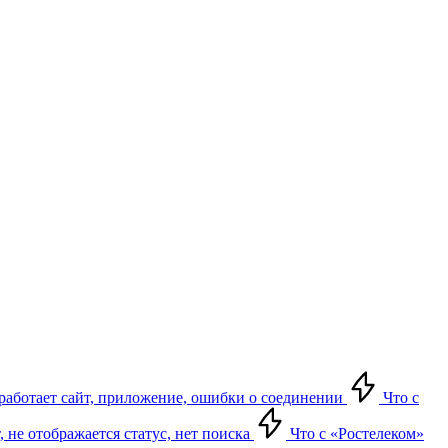
е работает сайт, приложение, ошибки о соединении
Что с
т, не отображается статус, нет поиска
Что с «Ростелеком»