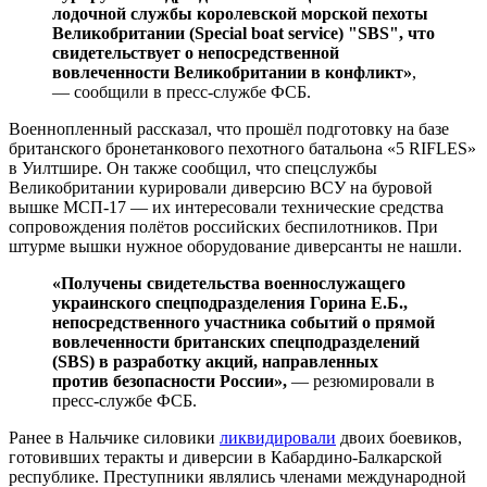
лодочной службы королевской морской пехоты
Великобритании (Special boat service) "SBS", что
свидетельствует о непосредственной
вовлеченности Великобритании в конфликт»
,
— сообщили в пресс-службе ФСБ.
Военнопленный рассказал, что прошёл подготовку на базе
британского бронетанкового пехотного батальона «5 RIFLES»
в Уилтшире. Он также сообщил, что спецслужбы
Великобритании курировали диверсию ВСУ на буровой
вышке МСП-17 — их интересовали технические средства
сопровождения полётов российских беспилотников. При
штурме вышки нужное оборудование диверсанты не нашли.
«Получены свидетельства военнослужащего
украинского спецподразделения Горина Е.Б.,
непосредственного участника событий о прямой
вовлеченности британских спецподразделений
(SBS) в разработку акций, направленных
против безопасности России»,
— резюмировали в
пресс-службе ФСБ.
Ранее в Нальчике силовики
ликвидировали
двоих боевиков,
готовивших теракты и диверсии в Кабардино-Балкарской
республике. Преступники являлись членами международной