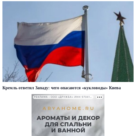
Кремль ответил Западу: чего опасаются «кукловоды» Киева
РЕКЛАМА • ООО «ДРУЖБА» ИНН 9704146411