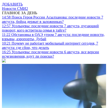
ДОБАВИТЬ
Новости СМИ2
ГЛАВНОЕ ЗА ДЕНЬ
14:58
Поиск Героя России Асылханова: последние новости 7
августа, бойца держат в заложниках?
12:57
Усольцевы: последние новости 7 августа, пугающий
поворот, кого встретила семья в тайге?
11:22
Обстановка в ОАЭ утром 7 августа: последние новости,
взрывы, аэропорты, Дубай
10:21
Почему не работает мобильный интернет сегодня, 7
августа: где сбои, что делать
16:25
Усольцевы: последние новости 6 августа, все версии
исчезновения, идут ли поиски?